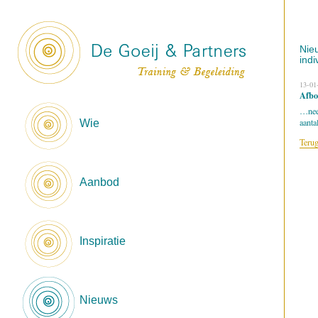
Nie
indi
13-01
Afbo
…neem
aanta
Wie
Terug
Aanbod
Inspiratie
Nieuws